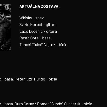
AKTUÁLNA ZOSTAVA:
Whisky – spev
Sveťo Korbeľ – gitara
Laco Lučenič – gitara
Rasťo Gore – basa
Tomáš “Tuleň” Vojtek – bicie
– basa, Peter “Ozi” Hurtig – bicie
x – basa, Ďuro Černý / Roman “Čunďo” Čunderlík – bicie