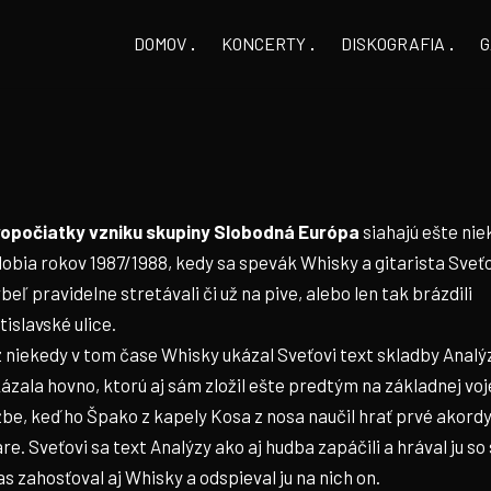
DOMOV
KONCERTY
DISKOGRAFIA
G
opočiatky vzniku skupiny Slobodná Európa
siahajú ešte nie
obia rokov 1987/1988, kedy sa spevák Whisky a gitarista Sveť
beľ pravidelne stretávali či už na pive, alebo len tak brázdili
tislavské ulice.
 niekedy v tom čase Whisky ukázal Sveťovi text skladby Analý
ázala hovno, ktorú aj sám zložil ešte predtým na základnej vo
žbe, keď ho Špako z kapely Kosa z nosa naučil hrať prvé akord
are. Sveťovi sa text Analýzy ako aj hudba zapáčili a hrával ju so
s zahosťoval aj Whisky a odspieval ju na nich on.