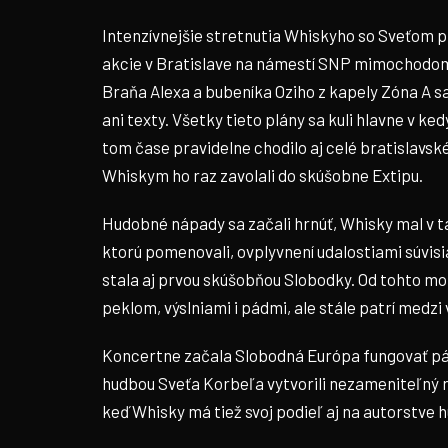
Intenzívnejšie stretnutia Whiskyho so Sveťom p
akcie v Bratislave na námestí SNP mimochodom
Braňa Alexa a bubeníka Oziho z kapely Zóna A sa 
ani texty. Všetky tieto plány sa kuli hlavne v k
tom čase pravidelne chodilo aj celé bratislavs
Whiskym ho raz zavolali do skúšobne Extipu.
Hudobné nápady sa začali hrnúť, Whisky mal v tal
ktorú pomenovali, ovplyvnení udalostiami súvi
stala aj prvou skúšobňou Slobodky. Od tohto mom
peklom, výslniami i pádmi, ale stále patrí medzi
Koncertne začala Slobodná Európa fungovať pár
hudbou Sveťa Korbeľa vytvorili nezameniteľný r
keď Whisky má tiež svoj podieľ aj na autorstve