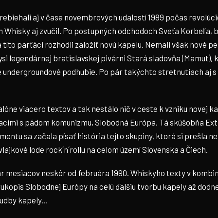
rebiehali aj v čase novembrových udalostí 1989 počas revolúci
 Whisky aj zvučil. Po postupných odchodoch Sveťa Korbeľa, 
títo parťáci rozhodli založiť novú kapelu. Nemali však nové pe
edysi legendárnej bratislavskej pivárni Stará sladovňa (Mamut), 
ké undergroundové podhubie. Po pár takýchto stretnutiach aj s
óne viacero textov a tak nestálo nič v ceste k vzniku novej ka
siacimi s pádom komunizmu, Slobodná Európa. Tá skúšobňa Ext
entu sa začala písať história tejto skupiny, ktorá si prešla n
 vlajkové lode rock´n´rollu na celom území Slovenska a Čiech.
 mesiacov neskôr od februára 1990. Whiskyho texty v kombin
ukopis Slobodnej Európy na celú ďalšiu tvorbu kapely až dodne
 hudby kapely…