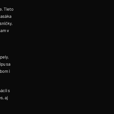
e. Tieto
basáka
sničky,
kam v
pely,
ipu sa
ebom i
ácii s
s, aj