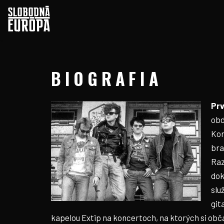
BIOGRAFIA
Prv
obd
Kor
bra
Raz
dok
slu
git
kapelou Extip na koncertoch, na ktorých si obča