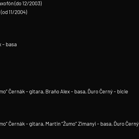
axofón (do 12/2003)
(od 11/2004)
x – basa
mo” Černák – gitara, Braňo Alex – basa, Ďuro Černý – bicie
mo” Černák – gitara, Martin “Žumo” Zimanyi – basa, Ďuro Černý 