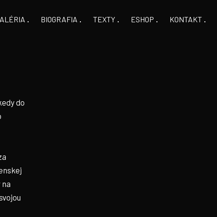
ALÉRIA
BIOGRAFIA
TEXTY
ESHOP
KONTAKT
kedy do
o
za
jenskej
y na
 svojou