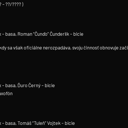
 – ??/???? )
x – basa, Roman “Čunďo” Čunderlík – bicie
kdy sa však oficiálne nerozpadáva, svoju činnosť obnovuje za
 – basa, Ďuro Černý – bicie
axofón
 – basa, Tomáš “Tuleň” Vojtek – bicie