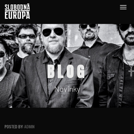
Togg
navig
BLOG
Novinky
POSTED BY:
ADMIN