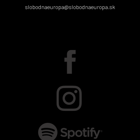
slobodnaeuropa@slobodnaeuropa.sk