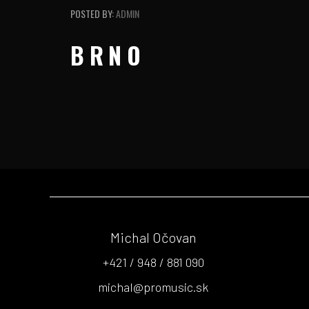
POSTED BY:
ADMIN
BRNO
Michal Očovan
+421 / 948 / 881 090
michal@promusic.sk