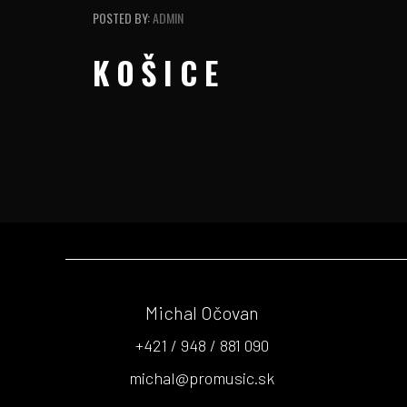
POSTED BY:
ADMIN
KOŠICE
Michal Očovan
+421 / 948 / 881 090
michal@promusic.sk