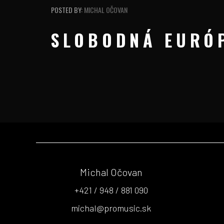
POSTED BY:
MICHAL OČOVAN
SLOBODNÁ EURÓP
Michal Očovan
+421 / 948 / 881 090
michal@promusic.sk