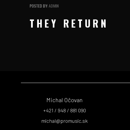
POSTED BY:
ADMIN
THEY RETURN
Michal Očovan
+421 / 948 / 881 090
michal@promusic.sk